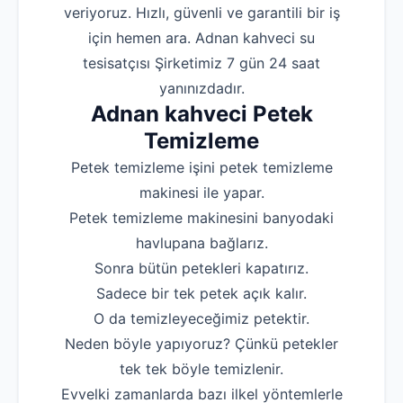
veriyoruz. Hızlı, güvenli ve garantili bir iş
Robotla Tıkanıklı
için hemen ara. Adnan kahveci su
tesisatçısı Şirketimiz 7 gün 24 saat
Su Kaçağı Tespi
yanınızdadır.
Profesyonel Petek T
Adnan kahveci Petek
Uzmana Sor
Temizleme
Hakkımızda
Petek temizleme işini petek temizleme
makinesi ile yapar.
İletişim
Petek temizleme makinesini banyodaki
havlupana bağlarız.
Sonra bütün petekleri kapatırız.
Sadece bir tek petek açık kalır.
O da temizleyeceğimiz petektir.
Neden böyle yapıyoruz? Çünkü petekler
tek tek böyle temizlenir.
Evvelki zamanlarda bazı ilkel yöntemlerle