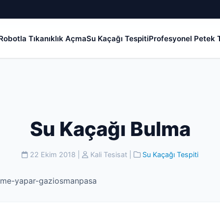
Robotla Tıkanıklık Açma
Su Kaçağı Tespiti
Profesyonel Petek T
Su Kaçağı Bulma
22 Ekim 2018
|
Kali Tesisat
|
Su Kaçağı Tespiti