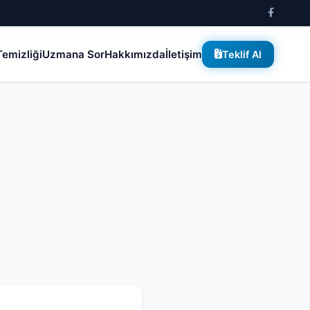
emizliği
Uzmana Sor
Hakkımızda
İletişim
Teklif Al