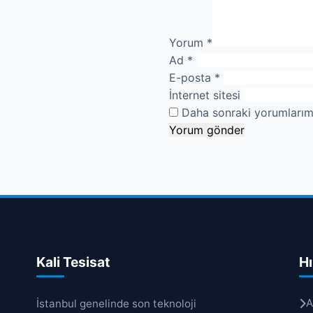
Yorum
*
Ad
*
E-posta
*
İnternet sitesi
Daha sonraki yorumlarımd
Kali Tesisat
Hı
A
İstanbul genelinde son teknoloji