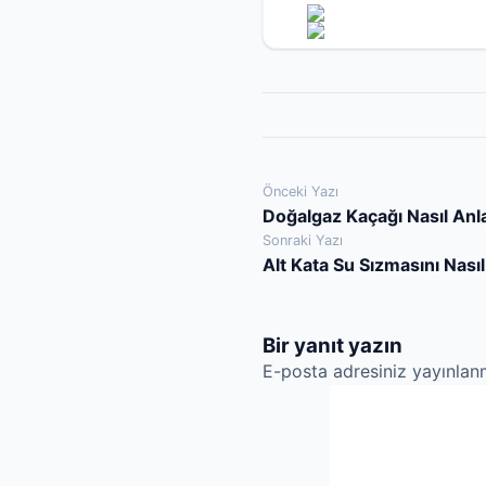
Yazı
Önceki Yazı
Doğalgaz Kaçağı Nasıl Anla
gezinmesi
Sonraki Yazı
Alt Kata Su Sızmasını Nasıl
Bir yanıt yazın
E-posta adresiniz yayınla