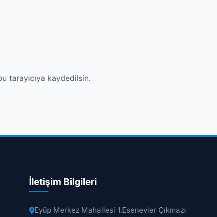
u tarayıcıya kaydedilsin.
İletişim Bilgileri
Eyüp Merkez Mahallesi 1.Esenevler Çıkmazı