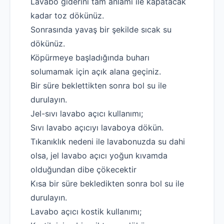
Lavabo giderini tam anlamı ile kapatacak
kadar toz dökünüz.
Sonrasında yavaş bir şekilde sıcak su
dökünüz.
Köpürmeye başladığında buharı
solumamak için açık alana geçiniz.
Bir süre beklettikten sonra bol su ile
durulayın.
Jel-sıvı lavabo açıcı kullanımı;
Sıvı lavabo açıcıyı lavaboya dökün.
Tıkanıklık nedeni ile lavabonuzda su dahi
Robotla Tıkanıklık Açma
olsa, jel lavabo açıcı yoğun kıvamda
Su Kaçağı Tespiti
olduğundan dibe çökecektir
Profesyonel Petek Temizliği
Kısa bir süre bekledikten sonra bol su ile
durulayın.
Uzmana Sor
Lavabo açıcı kostik kullanımı;
Hakkımızda