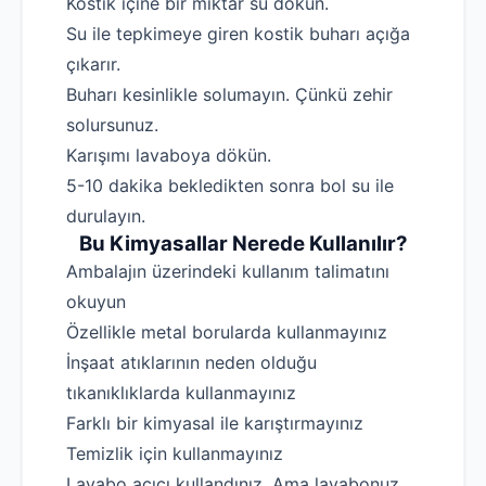
Kostik içine bir miktar su dökün.
İletişim
Su ile tepkimeye giren kostik buharı açığa
çıkarır.
Buharı kesinlikle solumayın. Çünkü zehir
solursunuz.
Karışımı lavaboya dökün.
5-10 dakika bekledikten sonra bol su ile
durulayın.
Bu Kimyasallar Nerede Kullanılır?
Ambalajın üzerindeki kullanım talimatını
okuyun
Özellikle metal borularda kullanmayınız
İnşaat atıklarının neden olduğu
tıkanıklıklarda kullanmayınız
Farklı bir kimyasal ile karıştırmayınız
Temizlik için kullanmayınız
Lavabo açıcı kullandınız. Ama lavabonuz