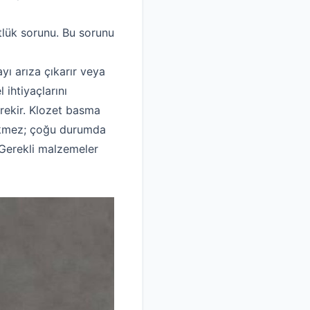
stlük sorunu. Bu sorunu
yı arıza çıkarır veya
 ihtiyaçlarını
erekir. Klozet basma
rekmez; çoğu durumda
? Gerekli malzemeler