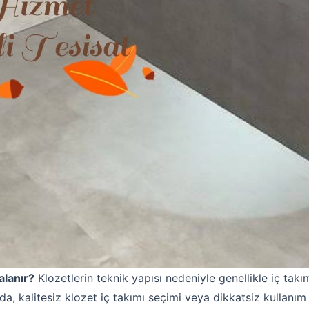
Robotla Tıkanıklık Açma
Su Kaçağı Tespiti
Profesyonel Petek Temizliği
alanır?
Klozetlerin teknik yapısı nedeniyle genellikle iç takı
Uzmana Sor
nda, kalitesiz klozet iç takımı seçimi veya dikkatsiz kullan