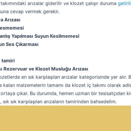
Hakkımızda
 takımındaki arızalar giderilir ve klozet çalışır duruma
getiril
rusuna cevap vermek gerekir.
İletişim
a Arızası
Kesmemesi
anlış Yapılması
Suyun Kesilmemesi
un Ses Çıkarması
 tamiri
ı
Rezervuar ve Klozet Musluğu Arızası
ozetlerde en sık karşılaşılan arızalar kategorisinde yer alır.
da kalan malzemelerin tamamı da klozet iç takımı olarak adland
 ortaya çıkar. Bu durumda, hemen uzman bir tesisatçıdan kl
, sık sık karşılaşılan arızaların tamirinden bahsedelim.