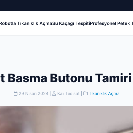
Robotla Tıkanıklık Açma
Su Kaçağı Tespiti
Profesyonel Petek T
t Basma Butonu Tamir
29 Nisan 2024
|
Kali Tesisat
|
Tıkanıklık Açma