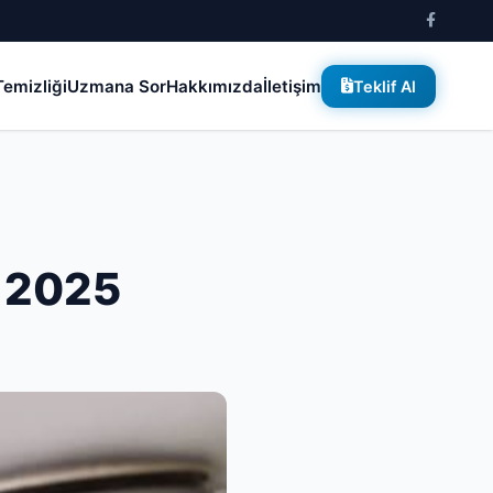
emizliği
Uzmana Sor
Hakkımızda
İletişim
Teklif Al
i 2025