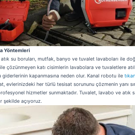
ma Yöntemleri
 atık su boruları, mutfak, banyo ve tuvalet lavaboları ile d
 ile çözünmeyen katı cisimlerin lavabolara ve tuvaletlere atı
u giderlerinin kapanmasına neden olur. Kanal robotu ile
tıkan
isat, evlerinizdeki her türlü tesisat sorununu çözmenin yanı sır
Robotla Tıkanıklık Açma
fesyonel hizmetler sunmaktadır. Tuvalet, lavabo ve atık su
r şekilde açıyoruz.
Su Kaçağı Tespiti
Profesyonel Petek Temizliği
Uzmana Sor