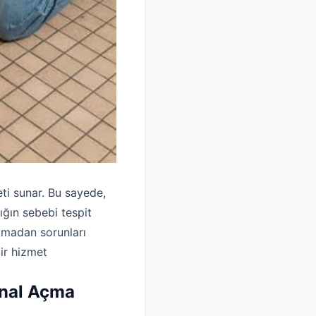
eti sunar. Bu sayede,
ığın sebebi tespit
açmadan sorunları
ir hizmet
anal Açma