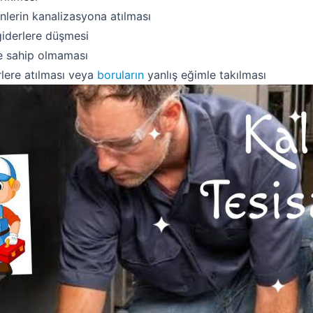
nlerin kanalizasyona atılması
giderlere düşmesi
me sahip olmaması
erlere atılması veya
boruların
yanlış eğimle takılması