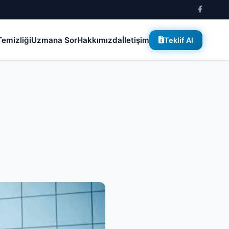
emizliği
Uzmana Sor
Hakkımızda
İletişim
Teklif Al