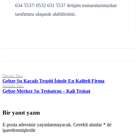
634 5537/ 0532 631 5537 iletişim numaralarımızdan
tarafımıza ulaşarak alabilirsiniz.
Yazı
Önceki Yazı
Gebze Su Kaçağı Tespiti İşinde En Kaliteli Firma
gezinmesi
Sonraki Yazı
Gebze Merkez Su Tesisatçısı – Kali Tesisat
Bir yanıt yazın
E-posta adresiniz yayınlanmayacak.
Gerekli alanlar
*
ile
işaretlenmişlerdir