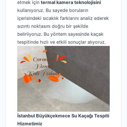
etmek için
termal kamera teknolojisini
Uzmana Sor
kullanıyoruz. Bu sayede boruların
Hakkımızda
içerisindeki sıcaklık farklarını analiz ederek
sızıntı noktasını doğru bir şekilde
İletişim
belirliyoruz. Bu yöntem sayesinde kaçak
tespitinde hızlı ve etkili sonuçlar alıyoruz.
İstanbul Büyükçekmece Su Kaçağı Tespiti
Hizmetimiz