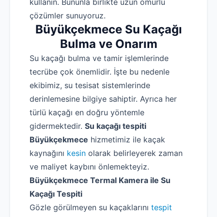
kullanın. Bununla birlikte uzun ömürlü
çözümler sunuyoruz.
Büyükçekmece Su Kaçağı
Bulma ve Onarım
Su kaçağı bulma ve tamir işlemlerinde
tecrübe çok önemlidir. İşte bu nedenle
ekibimiz, su tesisat sistemlerinde
derinlemesine bilgiye sahiptir. Ayrıca her
türlü kaçağı en doğru yöntemle
gidermektedir.
Su kaçağı tespiti
Büyükçekmece
hizmetimiz ile kaçak
kaynağını
kesin
olarak belirleyerek zaman
ve maliyet kaybını önlemekteyiz.
Robotla Tıkanıklık Açma
Büyükçekmece Termal Kamera ile Su
Su Kaçağı Tespiti
Kaçağı Tespiti
Gözle görülmeyen su kaçaklarını
tespit
Profesyonel Petek Temizliği