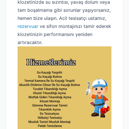
klozetinizde su sızıntısı, yavaş dolum veya
tam boşalmama gibi sorunlar yaşıyorsanız,
hemen bize ulaşın. Acil tesisatçı ustamız,
rezervuar
ve sifon montajınızı tamir ederek
klozetinizin performansını yeniden
Robotla Tıkanıklık Açma
artıracaktır.
Su Kaçağı Tespiti
Profesyonel Petek Temizliği
Uzmana Sor
Hakkımızda
İletişim