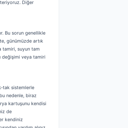
teriyoruz. Diğer
r. Bu sorun genellikle
kte, günümüzde artık
 tamiri, suyun tam
 değişimi veya tamiri
k-tak sistemlerle
e bu nedenle, biraz
arya kartuşunu kendisi
niz de
er kendiniz
ısından yardım alınız.