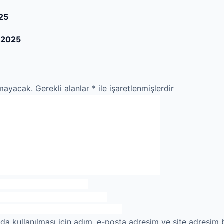
025
 2025
nmayacak.
Gerekli alanlar
*
ile işaretlenmişlerdir
a kullanılması için adım, e-posta adresim ve site adresim b