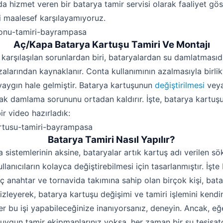
a hizmet veren bir batarya tamir servisi olarak faaliyet gös
ri maalesef karşılayamıyoruz.
Aç/Kapa Batarya Kartuşu Tamiri Ve Montajı
 karşılaşılan sorunlardan biri, bataryalardan su damlatmasıdı
zalarından kaynaklanır. Conta kullanımının azalmasıyla birli
Robotla Tıkanıklık Açma
 yaygın hale gelmiştir. Batarya kartuşunun
değiştirilmesi
veya
Su Kaçağı Tespiti
k damlama sorununu ortadan kaldırır. İşte, batarya kartuşu
Profesyonel Petek Temizliği
ir video hazırladık:
Uzmana Sor
Batarya Tamiri Nasıl Yapılır?
Hakkımızda
a sistemlerinin aksine, bataryalar artık kartuş adı verilen sö
kullanıcıların kolayca değiştirebilmesi için tasarlanmıştır. İşt
İletişim
aç anahtar ve tornavida takımına sahip olan birçok kişi, bat
izleyerek, batarya kartuşu değişimi ve tamiri işlemini kendi
ğer bu işi yapabileceğinize inanıyorsanız, deneyin. Ancak, eğ
ygun tamir ekipmanlarınız yoksa, her zaman bir su tesisatç