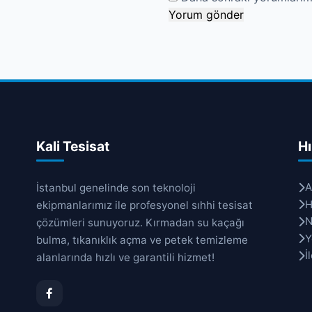
Kali Tesisat
Hı
A
İstanbul genelinde son teknoloji
H
ekipmanlarımız ile profesyonel sıhhi tesisat
N
çözümleri sunuyoruz. Kırmadan su kaçağı
Y
bulma, tıkanıklık açma ve petek temizleme
İ
alanlarında hızlı ve garantili hizmet!