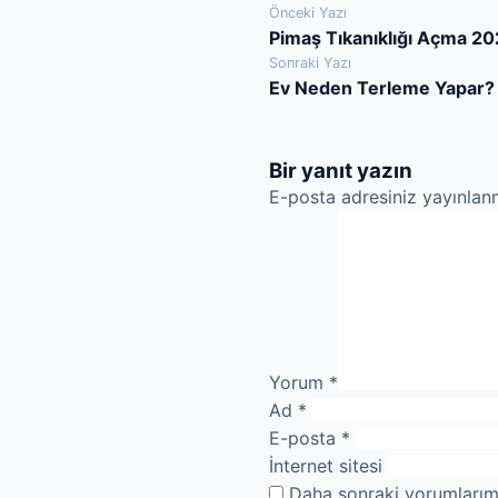
Yazı
Önceki Yazı
Pimaş Tıkanıklığı Açma 2
gezinmesi
Sonraki Yazı
Ev Neden Terleme Yapar?
Bir yanıt yazın
E-posta adresiniz yayınla
Yorum
*
Ad
*
E-posta
*
İnternet sitesi
Daha sonraki yorumlarımd