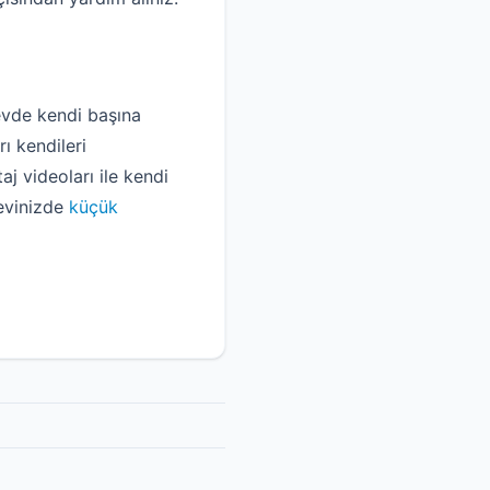
evde kendi başına
ı kendileri
j videoları ile kendi
 evinizde
küçük