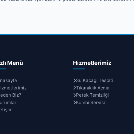
zlı Menü
Hizmetlerimiz
nasayfa
Su Kaçağı Tespiti
izmetlerimiz
Tıkanıklık Açma
eden Biz?
Petek Temizliği
orumlar
Kombi Servisi
letişim