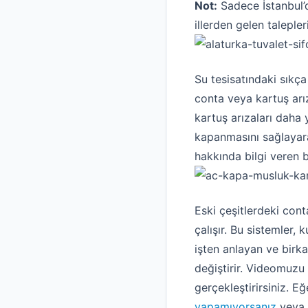
Not:
Sadece İstanbul’d
illerden gelen taleple
Su tesisatındaki sıkça
conta veya kartuş arı
kartuş arızaları daha
kapanmasını sağlayara
hakkında bilgi veren b
Eski çeşitlerdeki cont
çalışır. Bu sistemler, 
işten anlayan ve birk
değiştirir. Videomuzu 
gerçekleştirirsiniz. E
yapamıyorsanız
veya u