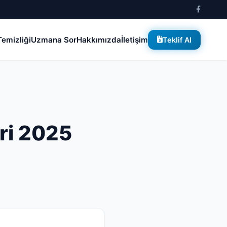
emizliği
Uzmana Sor
Hakkımızda
İletişim
Teklif Al
ri 2025