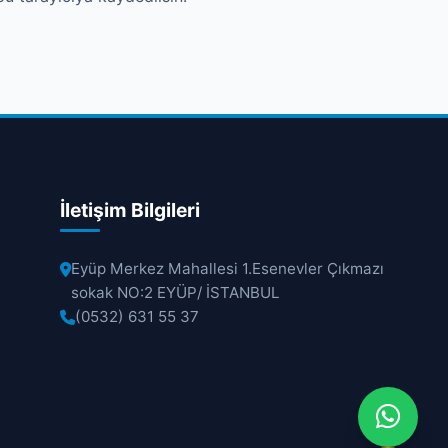
İletişim Bilgileri
Eyüp Merkez Mahallesi 1.Esenevler Çıkmazı
sokak NO:2 EYÜP/ İSTANBUL
(0532) 631 55 37