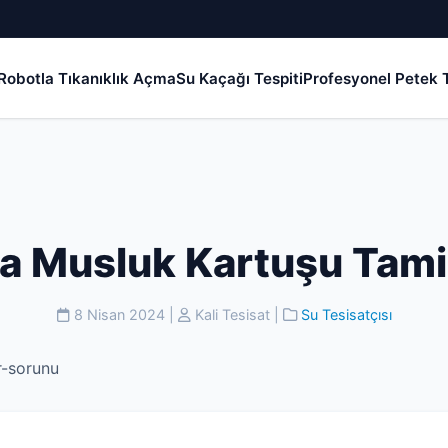
Robotla Tıkanıklık Açma
Su Kaçağı Tespiti
Profesyonel Petek T
a Musluk Kartuşu Tami
8 Nisan 2024
|
Kali Tesisat
|
Su Tesisatçısı