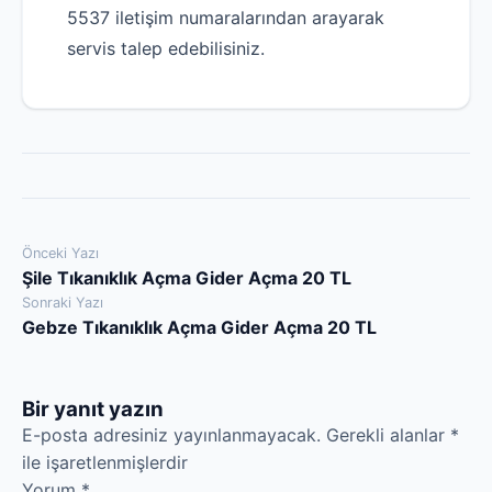
5537 iletişim numaralarından arayarak
servis talep edebilisiniz.
Yazı
Önceki Yazı
Şile Tıkanıklık Açma Gider Açma 20 TL
gezinmesi
Sonraki Yazı
Gebze Tıkanıklık Açma Gider Açma 20 TL
Bir yanıt yazın
Robotla Tıkanıklık A
E-posta adresiniz yayınlanmayacak.
Gerekli alanlar
*
Su Kaçağı Tespiti
ile işaretlenmişlerdir
Yorum
*