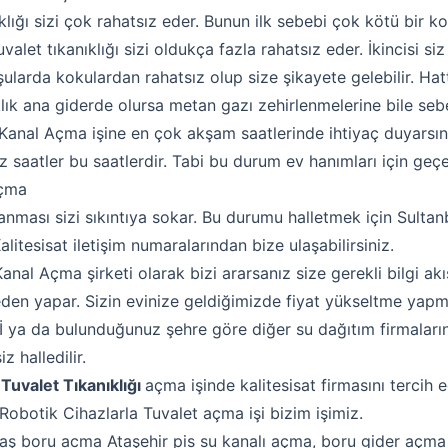
nıklığı sizi çok rahatsız eder. Bunun ilk sebebi çok kötü bir
uvalet tıkanıklığı sizi oldukça fazla rahatsız eder. İkincisi siz
larda kokulardan rahatsız olup size şikayete gelebilir. Hatt
ıklık ana giderde olursa metan gazı zehirlenmelerine bile sebe
anal Açma işine en çok akşam saatlerinde ihtiyaç duyarsın
niz saatler bu saatlerdir. Tabi bu durum ev hanımları için geçer
Açma
anması sizi sıkıntıya sokar. Bu durumu halletmek için Sultanb
litesisat iletişim numaralarından bize ulaşabilirsiniz.
al Açma şirketi olarak bizi ararsanız size gerekli bilgi akış
den yapar. Sizin evinize geldiğimizde fiyat yükseltme yapm
İ ya da bulunduğunuz şehre göre diğer su dağıtım firmaların
iz halledilir.
Tuvalet Tıkanıklığı
açma işinde kalitesisat firmasını tercih e
botik Cihazlarla Tuvalet açma işi bizim işimiz.
oru acma Ataşehir pis su kanalı açma, boru gider açma işl