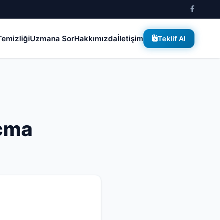
emizliği
Uzmana Sor
Hakkımızda
İletişim
Teklif Al
Açma