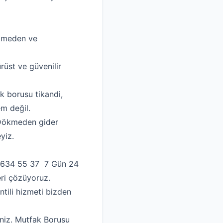
kmeden ve
st ve güvenilir
 borusu tikandi,
em değil.
ökmeden gider
yiz.
2 634 55 37 7 Gün 24
eri çözüyoruz.
tili hizmeti bizden
niz. Mutfak Borusu