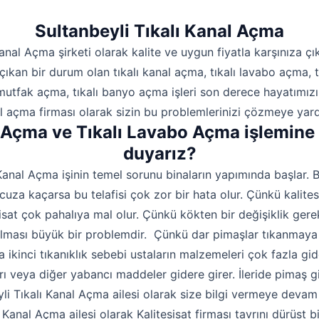
Sultanbeyli Tıkalı Kanal Açma
nal Açma şirketi olarak kalite ve uygun fiyatla karşınıza çı
ıkan bir durum olan tıkalı kanal açma, tıkalı lavabo açma, t
 mutfak açma, tıkalı banyo açma işleri son derece hayatımızı z
al açma firması olarak sizin bu problemlerinizi çözmeye yar
l Açma ve Tıkalı Lavabo Açma işlemine
duyarız?
nal Açma işinin temel sorunu binaların yapımında başlar. B
uza kaçarsa bu telafisi çok zor bir hata olur. Çünkü kalite
isat çok pahalıya mal olur. Çünkü kökten bir değişiklik gerek
ılması büyük bir problemdir. Çünkü dar pimaşlar tıkanmaya
kinci tıkanıklık sebebi ustaların malzemeleri çok fazla gide
ıları veya diğer yabancı maddeler gidere girer. İleride pimaş g
eyli Tıkalı Kanal Açma ailesi olarak size bilgi vermeye deva
nal Açma ailesi olarak Kalitesisat firması tavrını dürüst b