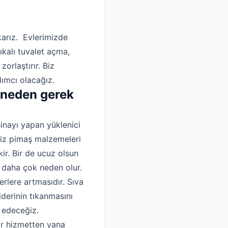
karız. Evlerimizde
ıkalı tuvalet açma,
orlaştırır. Biz
dımcı olacağız.
 neden gerek
inayı yapan yüklenici
siz pimaş malzemeleri
ir. Bir de ucuz olsun
 daha çok neden olur.
rlere artmasıdır. Sıva
iderinin tıkanmasını
m edeceğiz.
ir hizmetten yana