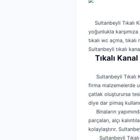
Sultanbeyli Tıkalı Ka
yoğunlukla karşımıza ç
tıkalı wc açma, tıkalı
Sultanbeyli tıkalı kan
Tıkalı Kana
Sultanbeyli Tıkalı Ka
firma malzemelerde uc
çatlak oluşturursa tes
diye dar pimaş kullan
Binaların yapımında i
parçaları, alçı kalınt
kolaylaştırır. Sultanb
Sultanbeyli Tıkalı Ka