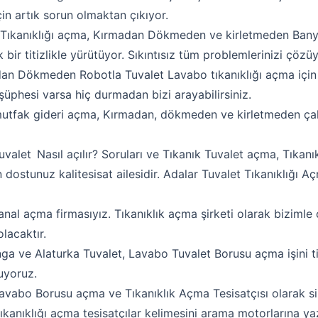
çin artık sorun olmaktan çıkıyor.
Tıkanıklığı açma, Kırmadan Dökmeden ve kirletmeden Ban
 bir titizlikle yürütüyor. Sıkıntısız tüm problemlerinizi çözü
n Dökmeden Robotla Tuvalet Lavabo tıkanıklığı açma için b
 şüphesi varsa hiç durmadan bizi arayabilirsiniz.
mutfak gideri açma, Kırmadan, dökmeden ve kirletmeden çalı
Robotla Tıkanıklık Açma
uvalet
Nasıl açılır? Soruları ve Tıkanık Tuvalet açma, Tıkan
Su Kaçağı Tespiti
 dostunuz kalitesisat ailesidir. Adalar Tuvalet Tıkanıklığı Aç
Profesyonel Petek Temizliği
al açma firmasıyız. Tıkanıklık açma şirketi olarak bizimle ç
Uzmana Sor
lacaktır.
Hakkımızda
ga ve Alaturka Tuvalet, Lavabo Tuvalet Borusu açma işini tit
nuyoruz.
İletişim
avabo Borusu açma ve Tıkanıklık Açma Tesisatçısı olarak size
kanıklığı açma tesisatçılar kelimesini arama motorlarına ya