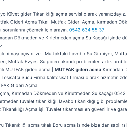
 Küvet gider Tıkanıklığı
açma servisi olarak yanınızdayız.
k Gideri Açma Tıkalı Mutfak Gideri Açma, Kırmadan Dö
 sorunlarını çözmek için arayın.
0542 634 55 37
dan Dökmeden ve Kirletmeden açma Su Kaçağı işinde dürü
z.
 pimaşı açıyor ve Mutfaktaki Lavobo Su Gitmiyor, Mutfak
eri, Mutfak Evyesi Su gideri tıkandı problemleri artık probl
li MUTFAK gideri acma |
MUTFAK gideri acma
Kırmadan D
Tesisatçı Sucu Firma kalitesisat firması olarak hizmetinizde
FAK Gideri Açma
i Açma, Kırmadan Dökmeden ve Kirletmeden Su kaçağı 054
tmeden tuvalet tıkanıklığı, lavabo tıkanıklığı gibi probleml
ıkanıklığı Açma işi, Tuvalet tıkanması en güvenilir ve garan
kanıklığı acma tıkalı Boru açma işinde bize danışabilirsi