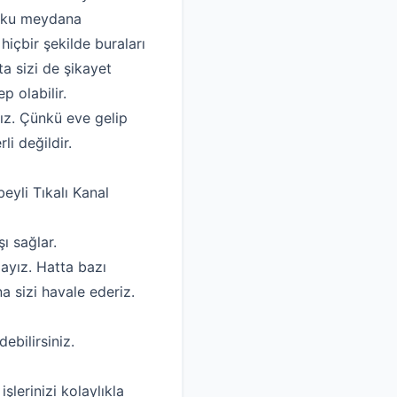
 koku meydana
 hiçbir şekilde buraları
a sizi de şikayet
p olabilir.
ız. Çünkü eve gelip
li değildir.
eyli Tıkalı Kanal
ı sağlar.
ayız. Hatta bazı
a sizi havale ederiz.
debilirsiniz.
erinizi kolaylıkla