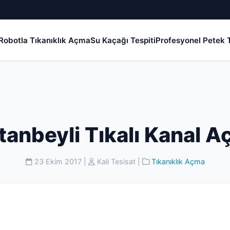
Robotla Tıkanıklık Açma
Su Kaçağı Tespiti
Profesyonel Petek T
tanbeyli Tıkalı Kanal 
23 Ekim 2017
|
Kali Tesisat
|
Tıkanıklık Açma