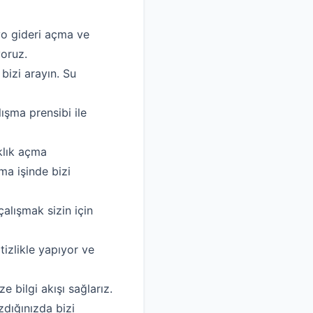
yo gideri açma ve
yoruz.
izi arayın. Su
şma prensibi ile
ıklık açma
ma işinde bizi
alışmak sizin için
izlikle yapıyor ve
 bilgi akışı sağlarız.
zdığınızda bizi