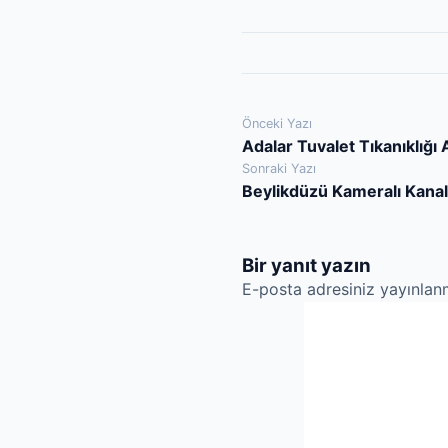
Yazı
Önceki Yazı
Adalar Tuvalet Tıkanıklığı
gezinmesi
Sonraki Yazı
Beylikdüzü Kameralı Kanal 
Bir yanıt yazın
E-posta adresiniz yayınla