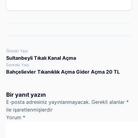
Yazı
Önceki Yazı
Sultanbeyli Tıkalı Kanal Açma
gezinmesi
Sonraki Yazı
Bahçelievler Tıkanıklık Açma Gider Açma 20 TL
Bir yanıt yazın
E-posta adresiniz yayınlanmayacak.
Gerekli alanlar
*
ile işaretlenmişlerdir
Yorum
*