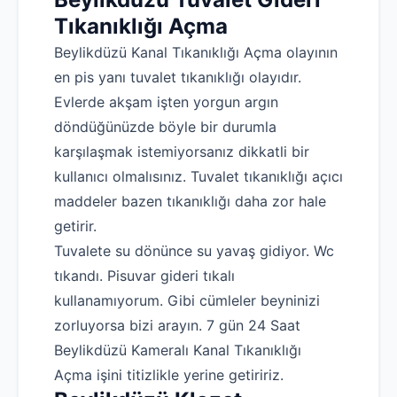
Tıkanıklığı Açma
Beylikdüzü Kanal Tıkanıklığı Açma olayının
en pis yanı tuvalet tıkanıklığı olayıdır.
Robotla Tıkanıklık Açma
Evlerde akşam işten yorgun argın
Su Kaçağı Tespiti
döndüğünüzde böyle bir durumla
karşılaşmak istemiyorsanız dikkatli bir
Profesyonel Petek Temizliği
kullanıcı olmalısınız. Tuvalet tıkanıklığı açıcı
Uzmana Sor
maddeler bazen tıkanıklığı daha zor hale
Hakkımızda
getirir.
Tuvalete su dönünce su yavaş gidiyor. Wc
İletişim
tıkandı. Pisuvar gideri tıkalı
kullanamıyorum. Gibi cümleler beyninizi
zorluyorsa bizi arayın. 7 gün 24 Saat
Beylikdüzü Kameralı Kanal Tıkanıklığı
Açma işini titizlikle yerine getiririz.