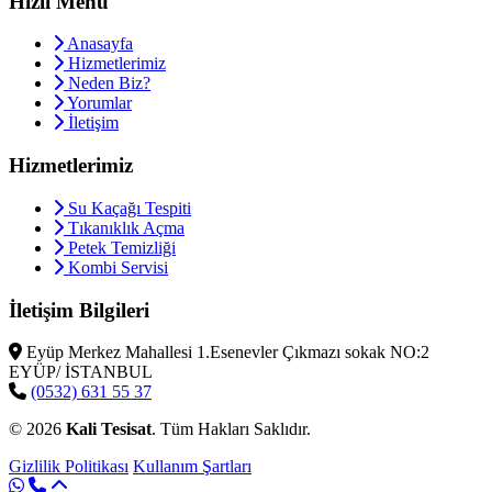
Hızlı Menü
Anasayfa
Hizmetlerimiz
Neden Biz?
Yorumlar
İletişim
Hizmetlerimiz
Su Kaçağı Tespiti
Tıkanıklık Açma
Petek Temizliği
Kombi Servisi
İletişim Bilgileri
Eyüp Merkez Mahallesi 1.Esenevler Çıkmazı sokak NO:2
EYÜP/ İSTANBUL
(0532) 631 55 37
© 2026
Kali Tesisat
. Tüm Hakları Saklıdır.
Gizlilik Politikası
Kullanım Şartları