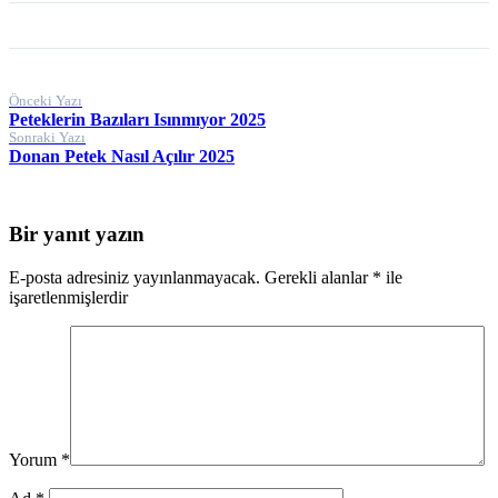
Yazı
Önceki Yazı
Peteklerin Bazıları Isınmıyor 2025
gezinmesi
Sonraki Yazı
Donan Petek Nasıl Açılır 2025
Bir yanıt yazın
E-posta adresiniz yayınlanmayacak.
Gerekli alanlar
*
ile
işaretlenmişlerdir
Yorum
*