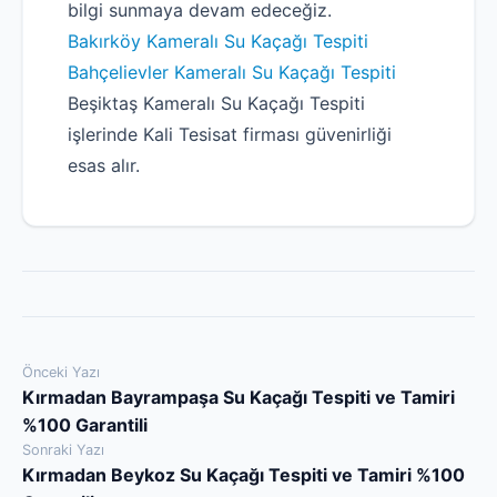
bilgi sunmaya devam edeceğiz.
Bakırköy Kameralı Su Kaçağı Tespiti
Bahçelievler Kameralı Su Kaçağı Tespiti
Beşiktaş Kameralı Su Kaçağı Tespiti
işlerinde Kali Tesisat firması güvenirliği
esas alır.
Yazı
Önceki Yazı
Kırmadan Bayrampaşa Su Kaçağı Tespiti ve Tamiri
gezinmesi
%100 Garantili
Sonraki Yazı
Kırmadan Beykoz Su Kaçağı Tespiti ve Tamiri %100