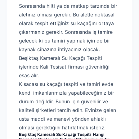
Sonrasında hilti ya da matkap tarzında bir
aletiniz olması gerekir. Bu aletle noktasal
olarak tespit ettiğiniz su kaçağını ortaya
çıkarmanız gerekir. Sonrasında iş tamire
gelecek ki bu tamiri yapmak için de bir
kaynak cihazına ihtiyacınız olacak.
Beşiktaş Kameralı Su Kaçağı Tespiti
işlerinde Kali Tesisat firması güvenirliği
esas alır.
Kısacası su kaçağı tespiti ve tamiri evde
Robotla Tıkanıklık Açma
kendi imkanlarımızla yapabileceğimiz bir
Su Kaçağı Tespiti
durum değildir. Bunun için güvenilir ve
Profesyonel Petek Temizliği
kaliteli şirketleri tercih edin. Evinize gelen
usta maddi ve manevi yönden ahlaklı
Uzmana Sor
olması gerektiğini hatırlatmak isteriz.
Hakkımızda
Beşiktaş Kameralı Su Kaçağı Tespiti Hangi