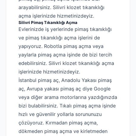
arayabilirsiniz. Silivri klozet tıkanıklığı
açma işlerinizde hizmetinizdeyiz.
Silivri Pimaş Tıkanıklığı Açma
Evlerinizde iş yerlerinde pimaş tıkanıklığı
ve pimaş tıkanıklığı açma işlerini de
yapıyoruz. Robotla pimaş açma veya
yaylarla pimaş açma işinde de bizi tercih
edebilirsiniz. Silivri klozet tıkanıklığı açma
işlerinizde hizmetinizdeyiz.
Robotla Tıkanıklık Açma
İstanbul pimaş aç, Anadolu Yakası pimaş
Su Kaçağı Tespiti
aç, Avrupa yakası pimaş aç diye Google
Profesyonel Petek Temizliği
veya diğer arama motorlarına yazdığınızda
bizi bulabilirsiniz. Tıkalı pimaş açma işinde
Uzmana Sor
hızlı ve güvenilir yollarla sorununuzu
Hakkımızda
çözüyoruz. Kırmadan pimaş açma,
İletişim
dökmeden pimaş açma ve kirletmeden