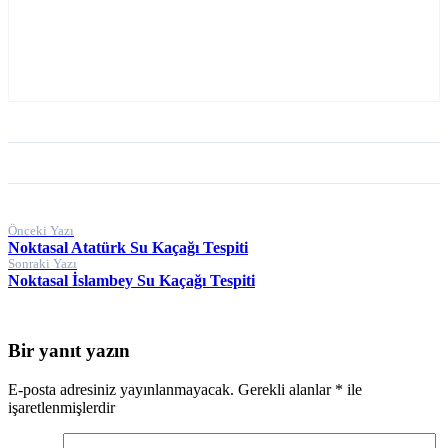
Yazı
Önceki Yazı
Noktasal Atatürk Su Kaçağı Tespiti
gezinmesi
Sonraki Yazı
Noktasal İslambey Su Kaçağı Tespiti
Bir yanıt yazın
E-posta adresiniz yayınlanmayacak.
Gerekli alanlar
*
ile
işaretlenmişlerdir