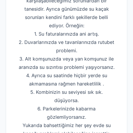
karşılaşabileceğimiz sorunlardan bir
tanesidir. Ayrıca günümüzde su kaçak
sorunları kendini farklı şekillerde belli
ediyor. Örneğin:
1. Su faturalarınızda ani artış.
2. Duvarlarınızda ve tavanlarınızda rutubet
problemi.
3. Alt komşunuzda veya yan komşunuz ile
aranızda su sızıntısı problemi yaşıyorsanız.
4. Ayrıca su saatinde hiçbir yerde su
akmamasına rağmen hareketlilik .
5. Kombinizin su seviyesi sık sık.
düşüyorsa.
Robotla Tıkanıklık Açma
6. Parkelerinizde kabarma
Su Kaçağı Tespiti
gözlemliyorsanız.
Profesyonel Petek Temizliği
Yukarıda bahsettiğimiz her şey evde su