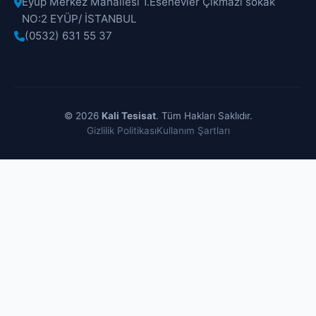
Eyüp Merkez Mahallesi 1.Esenevler Çıkmazı sokak
NO:2 EYÜP/ İSTANBUL
(0532) 631 55 37
© 2026
Kali Tesisat
. Tüm Hakları Saklıdır.
Gizlilik Politikası
Kullanım Şartları