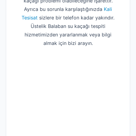
kaçağı problemi olabileceğine işarettir.
Uzmana Sor
Ayrıca bu sorunla karşılaştığınızda
Kali
Hakkımızda
Tesisat
sizlere bir telefon kadar yakındır.
İletişim
Üstelik Balaban su kaçağı tespiti
hizmetimizden yararlanmak veya bilgi
almak için bizi arayın.